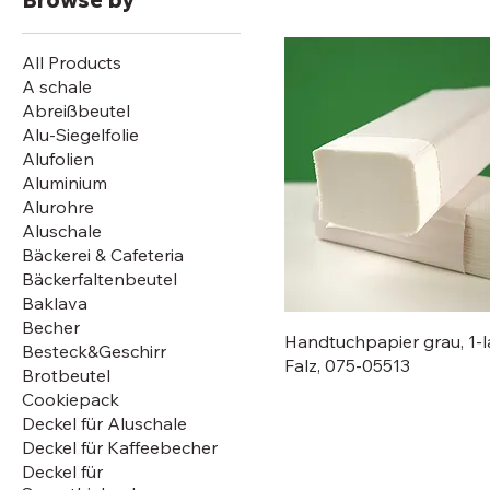
All Products
A schale
Abreißbeutel
Alu-Siegelfolie
Alufolien
Aluminium
Alurohre
Aluschale
Bäckerei & Cafeteria
Bäckerfaltenbeutel
Baklava
Becher
Handtuchpapier grau, 1-la
Besteck&Geschirr
Falz, 075-05513
Brotbeutel
Cookiepack
Deckel für Aluschale
Deckel für Kaffeebecher
Deckel für