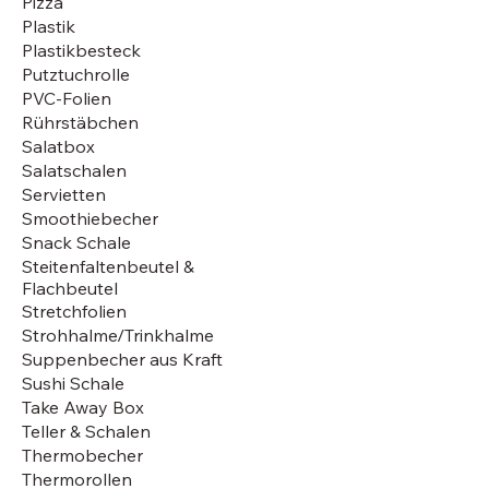
Pizza
Plastik
Plastikbesteck
Putztuchrolle
PVC-Folien
Rührstäbchen
Salatbox
Salatschalen
Servietten
Smoothiebecher
Snack Schale
Steitenfaltenbeutel &
Flachbeutel
Stretchfolien
Strohhalme/Trinkhalme
Suppenbecher aus Kraft
Sushi Schale
Take Away Box
Teller & Schalen
Thermobecher
Thermorollen