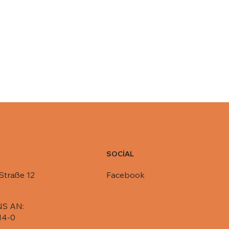
SOCİAL
Facebook
Straße 12
NS AN:
14-0