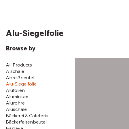
Alu-Siegelfolie
Browse by
All Products
A schale
Abreißbeutel
Alu-Siegelfolie
Alufolien
Aluminium
Alurohre
Aluschale
Bäckerei & Cafeteria
Bäckerfaltenbeutel
Baklava