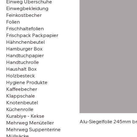
Einweg Überschuhe
Einwegbekleidung
Feinkostbecher
Folien
Frischhaltefolien
Frischpack Packpapier
Hähnchenbeutel
Hamburger Box
Handtuchpapier
Handtuchrolle
Haushalt Box
Holzbesteck
Hygiene Produkte
Kaffeebecher
Klappschale
Knotenbeutel
Küchenrolle
Kurabiye - Kekse
Alu-Siegelfolie 245mm br
Mehrweg Menüteller
Mehrweg Suppenterine
Müllsäcke