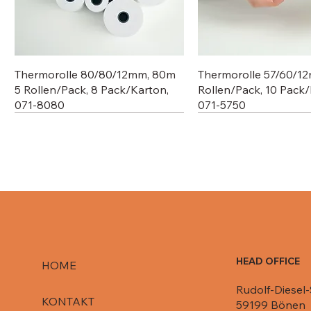
Thermorolle 80/80/12mm, 80m
Thermorolle 57/60/1
5 Rollen/Pack, 8 Pack/Karton,
Rollen/Pack, 10 Pack/
071-8080
071-5750
HEAD OFFICE
HOME
Rudolf-Diesel-
Deckel für Aluschale C807-1000,
Deckel für Aluschale R84-861,
Deckel für R651 L / 080-R651/
Deckel für Aluschale 
Deckel für Aluschale 
KONTAKT
59199 Bönen