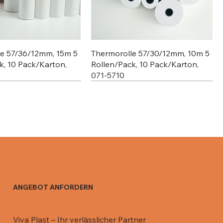
le 57/36/12mm, 15m 5
Thermorolle 57/30/12mm, 10m 5
k, 10 Pack/Karton,
Rollen/Pack, 10 Pack/Karton,
071-5710
ANGEBOT ANFORDERN
 Aluschale C801-770,
 Aluschale R13 / 670
Deckel für 911 ML, 081-DR911
Deckel für Aluschale R0-65L /
Viva Plast – Ihr verlässlicher Partner