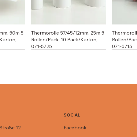
2mm, 50m 5
Thermorolle 57/45/12mm, 25m 5
Thermorol
Karton,
Rollen/Pack, 10 Pack/Karton,
Rollen/Pac
071-5725
071-5715
SOCİAL
Facebook
Straße 12
C803-1450,
R1-845,
Deckel für Aluschale C801-770,
Deckel für Aluschale R14-901,
Deckel für
Deckel für