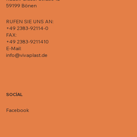
Pack/Karton, 071-5750
Pack/Karton, 071-5725
Pack/Karton, 071-5715
Pack/Karton, 071-5710
650, 081-R65-650L
59199 Bönen
RUFEN SIE UNS AN:
+49 2383-92114-0
FAX:
+49 2383-9211410
E-Mail:
info@vivaplast.de
SOCİAL
Facebook