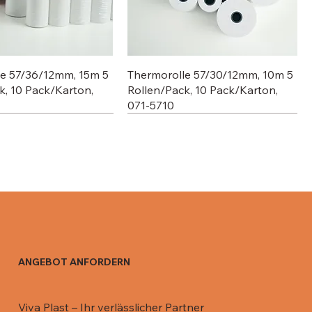
le 57/36/12mm, 15m 5
Thermorolle 57/30/12mm, 10m 5
k, 10 Pack/Karton,
Rollen/Pack, 10 Pack/Karton,
071-5710
ANGEBOT ANFORDERN
 Aluschale C801-770,
 Aluschale R13 / 670
Deckel für 911 ML, 081-DR911
Deckel für Aluschale R0-65L /
Viva Plast – Ihr verlässlicher Partner