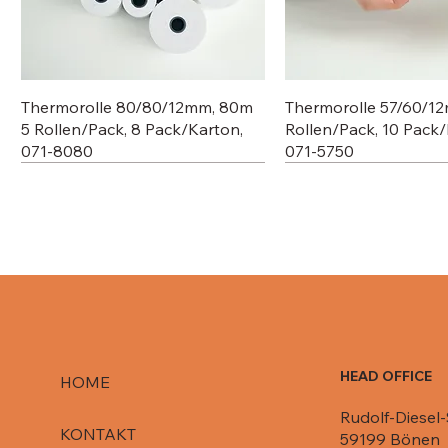
Thermorolle 80/80/12mm, 80m
Thermorolle 57/60/1
5 Rollen/Pack, 8 Pack/Karton,
Rollen/Pack, 10 Pack/
071-8080
071-5750
HEAD OFFICE
HOME
Rudolf-Diesel-
Deckel für Aluschale C807-1000,
Deckel für Aluschale R84-861,
Deckel für R651 L / 080-R651/
Deckel für Aluschale 
Deckel für Aluschale 
KONTAKT
59199 Bönen