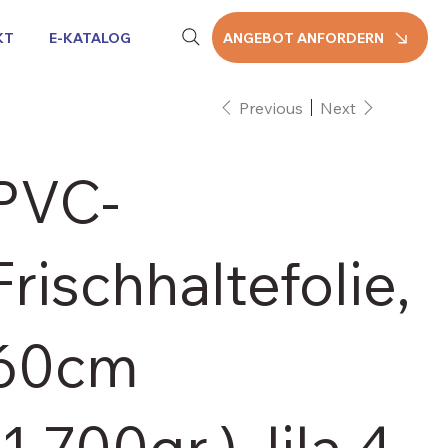
KT
E-KATALOG
ANGEBOT ANFORDERN
Previous
Next
PVC-
Frischhaltefolie,
60cm
(1.700gr.), lila 4