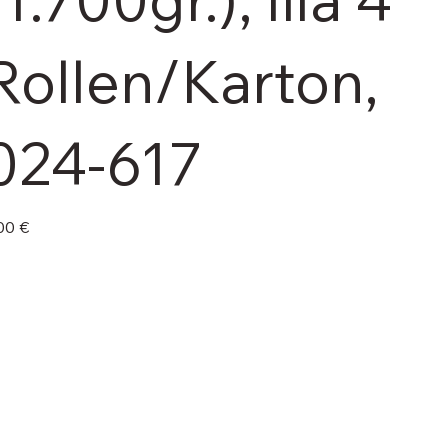
Rollen/Karton,
024-617
e
00 €