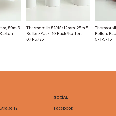
2mm, 50m 5
Thermorolle 57/45/12mm, 25m 5
Thermorol
Karton,
Rollen/Pack, 10 Pack/Karton,
Rollen/Pac
071-5725
071-5715
SOCİAL
Facebook
Straße 12
C803-1450,
R1-845,
Deckel für Aluschale C801-770,
Deckel für Aluschale R14-901,
Deckel für
Deckel für