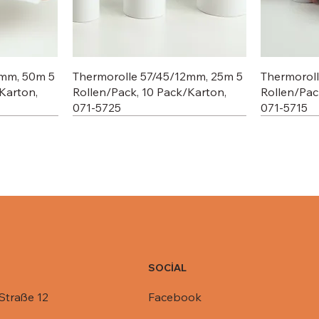
2mm, 50m 5
Thermorolle 57/45/12mm, 25m 5
Thermorol
Karton,
Rollen/Pack, 10 Pack/Karton,
Rollen/Pac
071-5725
071-5715
SOCİAL
Facebook
Straße 12
C803-1450,
R1-845,
Deckel für Aluschale C801-770,
Deckel für Aluschale R14-901,
Deckel für
Deckel für