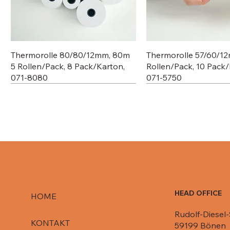
Thermorolle 80/80/12mm, 80m
Thermorolle 57/60/1
5 Rollen/Pack, 8 Pack/Karton,
Rollen/Pack, 10 Pack/
071-8080
071-5750
HEAD OFFICE
HOME
Rudolf-Diesel-
Deckel für Aluschale C807-1000,
Deckel für Aluschale R84-861,
Deckel für R651 L / 080-R651/
Deckel für Aluschale 
Deckel für Aluschale 
KONTAKT
59199 Bönen