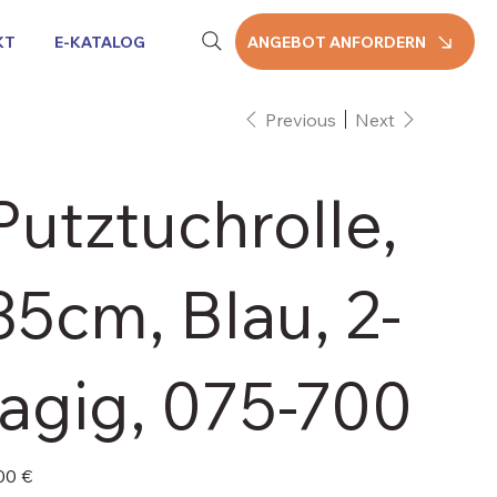
KT
E-KATALOG
ANGEBOT ANFORDERN
Previous
Next
Putztuchrolle,
35cm, Blau, 2-
lagig, 075-700
e
00 €