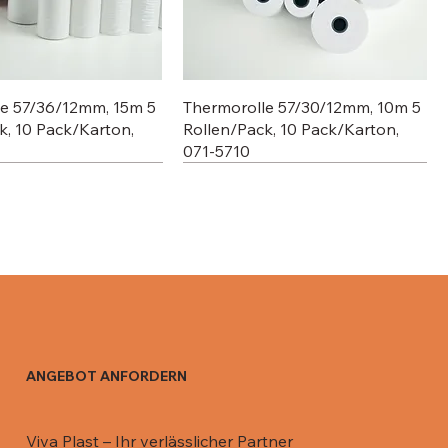
le 57/36/12mm, 15m 5
Thermorolle 57/30/12mm, 10m 5
k, 10 Pack/Karton,
Rollen/Pack, 10 Pack/Karton,
071-5710
ANGEBOT ANFORDERN
 Aluschale C801-770,
 Aluschale R13 / 670
Deckel für 911 ML, 081-DR911
Deckel für Aluschale R0-65L /
Viva Plast – Ihr verlässlicher Partner