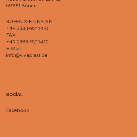
Pack/Karton, 071-5750
Pack/Karton, 071-5725
Pack/Karton, 071-5715
Pack/Karton, 071-5710
650, 081-R65-650L
59199 Bönen
RUFEN SIE UNS AN:
+49 2383-92114-0
FAX:
+49 2383-9211410
E-Mail:
info@vivaplast.de
SOCİAL
Facebook