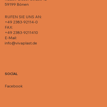
Pack/Karton, 071-5750
Pack/Karton, 071-5725
Pack/Karton, 071-5715
Pack/Karton, 071-5710
650, 081-R65-650L
59199 Bönen
RUFEN SIE UNS AN:
+49 2383-92114-0
FAX:
+49 2383-9211410
E-Mail:
info@vivaplast.de
SOCİAL
Facebook