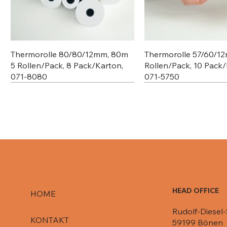
Thermorolle 80/80/12mm, 80m
Thermorolle 57/60/1
5 Rollen/Pack, 8 Pack/Karton,
Rollen/Pack, 10 Pack/
071-8080
071-5750
HEAD OFFICE
HOME
Rudolf-Diesel-
Deckel für Aluschale C807-1000,
Deckel für Aluschale R84-861,
Deckel für R651 L / 080-R651/
Deckel für Aluschale 
Deckel für Aluschale 
KONTAKT
59199 Bönen