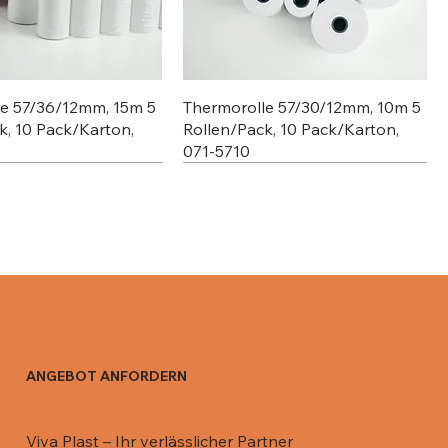
le 57/36/12mm, 15m 5
Thermorolle 57/30/12mm, 10m 5
k, 10 Pack/Karton,
Rollen/Pack, 10 Pack/Karton,
071-5710
ANGEBOT ANFORDERN
 Aluschale C801-770,
 Aluschale R13 / 670
Deckel für 911 ML, 081-DR911
Deckel für Aluschale R0-65L /
Viva Plast – Ihr verlässlicher Partner