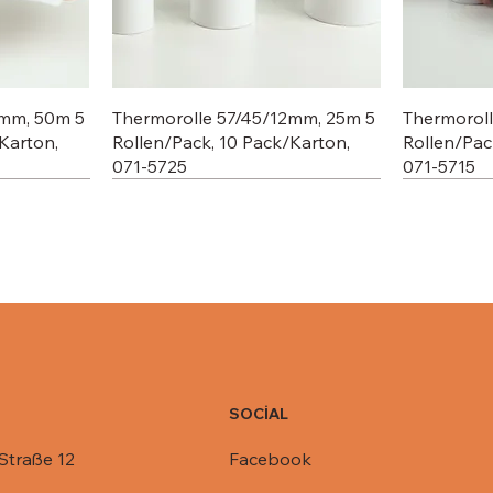
2mm, 50m 5
Thermorolle 57/45/12mm, 25m 5
Thermorol
Karton,
Rollen/Pack, 10 Pack/Karton,
Rollen/Pac
071-5725
071-5715
SOCİAL
Facebook
Straße 12
C803-1450,
R1-845,
Deckel für Aluschale C801-770,
Deckel für Aluschale R14-901,
Deckel für
Deckel für