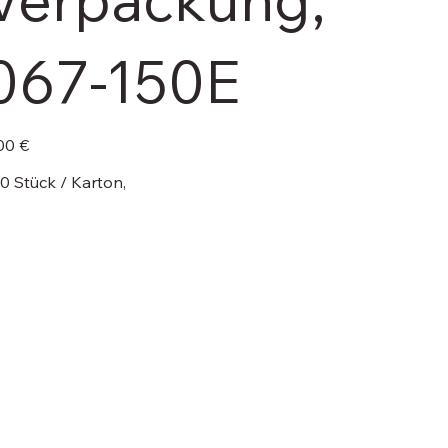
067-150E
e
00 €
0 Stück / Karton,