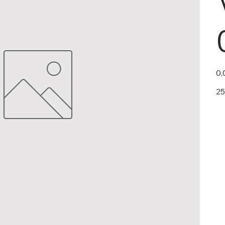
Pric
0,
25