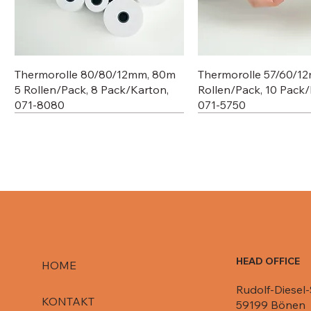
Thermorolle 80/80/12mm, 80m
Thermorolle 57/60/1
5 Rollen/Pack, 8 Pack/Karton,
Rollen/Pack, 10 Pack/
071-8080
071-5750
HEAD OFFICE
HOME
Rudolf-Diesel-
Deckel für Aluschale C807-1000,
Deckel für Aluschale R84-861,
Deckel für R651 L / 080-R651/
Deckel für Aluschale 
Deckel für Aluschale 
KONTAKT
59199 Bönen