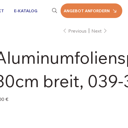
KT
E-KATALOG
ANGEBOT ANFORDERN
Previous
Next
Aluminumfolien
30cm breit, 039
e
00 €