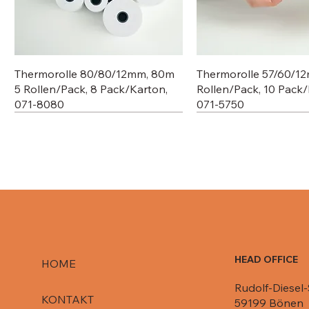
Thermorolle 80/80/12mm, 80m
Thermorolle 57/60/1
5 Rollen/Pack, 8 Pack/Karton,
Rollen/Pack, 10 Pack/
071-8080
071-5750
HEAD OFFICE
HOME
Rudolf-Diesel-
Deckel für Aluschale C807-1000,
Deckel für Aluschale R84-861,
Deckel für R651 L / 080-R651/
Deckel für Aluschale 
Deckel für Aluschale 
KONTAKT
59199 Bönen