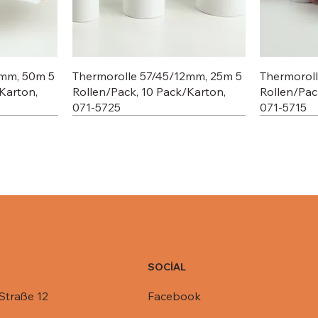
2mm, 50m 5
Thermorolle 57/45/12mm, 25m 5
Thermorol
Karton,
Rollen/Pack, 10 Pack/Karton,
Rollen/Pac
071-5725
071-5715
SOCİAL
Facebook
Straße 12
C803-1450,
R1-845,
Deckel für Aluschale C801-770,
Deckel für Aluschale R14-901,
Deckel für
Deckel für