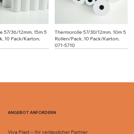
le 57/36/12mm, 15m 5
Thermorolle 57/30/12mm, 10m 5
k, 10 Pack/Karton,
Rollen/Pack, 10 Pack/Karton,
071-5710
ANGEBOT ANFORDERN
 Aluschale C801-770,
 Aluschale R13 / 670
Deckel für 911 ML, 081-DR911
Deckel für Aluschale R0-65L /
Viva Plast – Ihr verlässlicher Partner