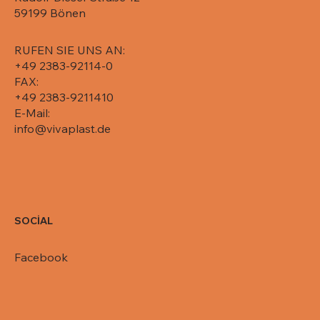
Pack/Karton, 071-5750
Pack/Karton, 071-5725
Pack/Karton, 071-5715
Pack/Karton, 071-5710
650, 081-R65-650L
59199 Bönen
RUFEN SIE UNS AN:
+49 2383-92114-0
FAX:
+49 2383-9211410
E-Mail:
info@vivaplast.de
SOCİAL
Facebook