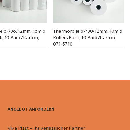
le 57/36/12mm, 15m 5
Thermorolle 57/30/12mm, 10m 5
k, 10 Pack/Karton,
Rollen/Pack, 10 Pack/Karton,
071-5710
ANGEBOT ANFORDERN
 Aluschale C801-770,
 Aluschale R13 / 670
Deckel für 911 ML, 081-DR911
Deckel für Aluschale R0-65L /
Viva Plast – Ihr verlässlicher Partner