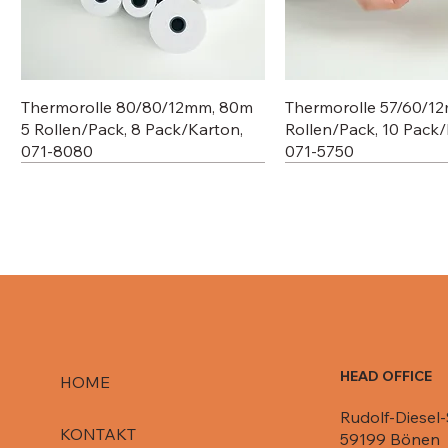
Thermorolle 80/80/12mm, 80m
Thermorolle 57/60/1
5 Rollen/Pack, 8 Pack/Karton,
Rollen/Pack, 10 Pack/
071-8080
071-5750
HEAD OFFICE
HOME
Rudolf-Diesel-
Deckel für Aluschale C807-1000,
Deckel für Aluschale R84-861,
Deckel für R651 L / 080-R651/
Deckel für Aluschale 
Deckel für Aluschale 
KONTAKT
59199 Bönen