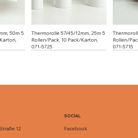
2mm, 50m 5
Thermorolle 57/45/12mm, 25m 5
Thermorol
Karton,
Rollen/Pack, 10 Pack/Karton,
Rollen/Pac
071-5725
071-5715
SOCİAL
Facebook
Straße 12
C803-1450,
R1-845,
Deckel für Aluschale C801-770,
Deckel für Aluschale R14-901,
Deckel für
Deckel für