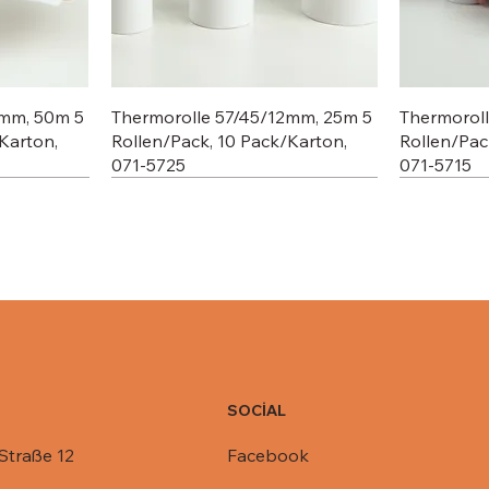
2mm, 50m 5
Thermorolle 57/45/12mm, 25m 5
Thermorol
Karton,
Rollen/Pack, 10 Pack/Karton,
Rollen/Pac
071-5725
071-5715
SOCİAL
Facebook
Straße 12
C803-1450,
R1-845,
Deckel für Aluschale C801-770,
Deckel für Aluschale R14-901,
Deckel für
Deckel für