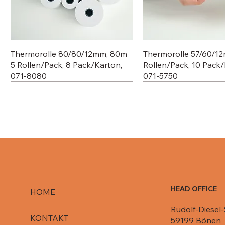
Thermorolle 80/80/12mm, 80m
Thermorolle 57/60/1
5 Rollen/Pack, 8 Pack/Karton,
Rollen/Pack, 10 Pack/
071-8080
071-5750
HEAD OFFICE
HOME
Rudolf-Diesel-
Deckel für Aluschale C807-1000,
Deckel für Aluschale R84-861,
Deckel für R651 L / 080-R651/
Deckel für Aluschale 
Deckel für Aluschale 
KONTAKT
59199 Bönen