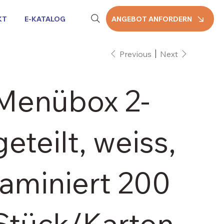
KT
E-KATALOG
ANGEBOT ANFORDERN
Previous
Next
Menübox 2-
geteilt, weiss,
laminiert 200
Stück/Karton,