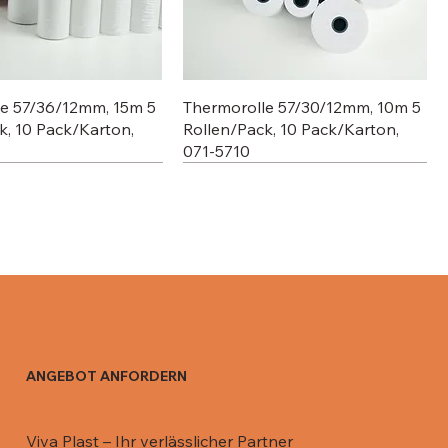
le 57/36/12mm, 15m 5
Thermorolle 57/30/12mm, 10m 5
k, 10 Pack/Karton,
Rollen/Pack, 10 Pack/Karton,
071-5710
ANGEBOT ANFORDERN
 Aluschale C801-770,
 Aluschale R13 / 670
Deckel für 911 ML, 081-DR911
Deckel für Aluschale R0-65L /
Viva Plast – Ihr verlässlicher Partner