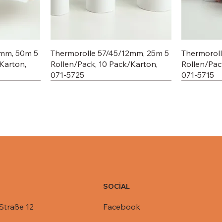
2mm, 50m 5
Thermorolle 57/45/12mm, 25m 5
Thermorol
Karton,
Rollen/Pack, 10 Pack/Karton,
Rollen/Pac
071-5725
071-5715
SOCİAL
Facebook
Straße 12
C803-1450,
R1-845,
Deckel für Aluschale C801-770,
Deckel für Aluschale R14-901,
Deckel für
Deckel für