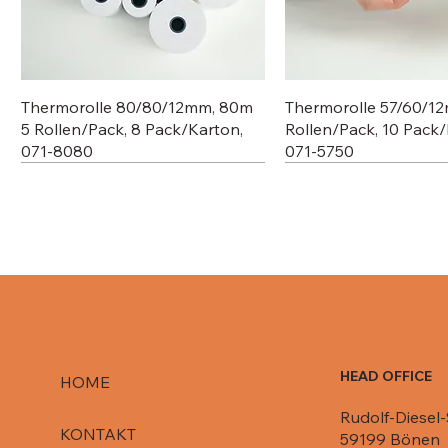
Thermorolle 80/80/12mm, 80m
Thermorolle 57/60/1
5 Rollen/Pack, 8 Pack/Karton,
Rollen/Pack, 10 Pack/
071-8080
071-5750
HEAD OFFICE
HOME
Rudolf-Diesel-
Deckel für Aluschale C807-1000,
Deckel für Aluschale R84-861,
Deckel für R651 L / 080-R651/
Deckel für Aluschale 
Deckel für Aluschale 
KONTAKT
59199 Bönen