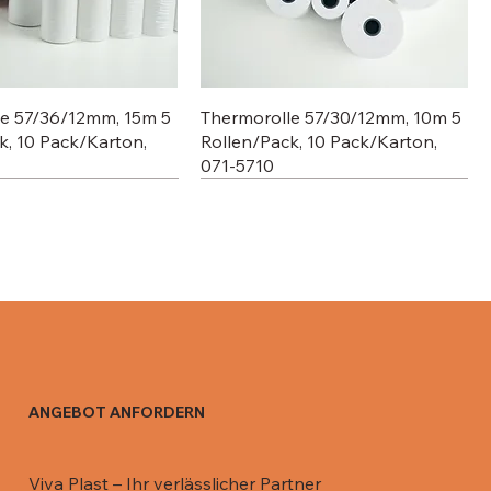
le 57/36/12mm, 15m 5
Thermorolle 57/30/12mm, 10m 5
k, 10 Pack/Karton,
Rollen/Pack, 10 Pack/Karton,
071-5710
ANGEBOT ANFORDERN
 Aluschale C801-770,
 Aluschale R13 / 670
Deckel für 911 ML, 081-DR911
Deckel für Aluschale R0-65L /
Viva Plast – Ihr verlässlicher Partner