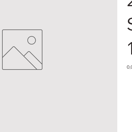
Pric
0,