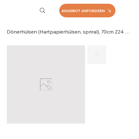
ANGEBOT ANFORDERN
Dönerhülsen (Hartpapierhülsen, spriral), 70cm 224 Hülsen/Karton, 051-070