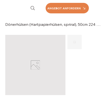
ANGEBOT ANFORDERN
Dönerhülsen (Hartpapierhülsen, spriral), 50cm 224 Hülsen/Karton, 051-050