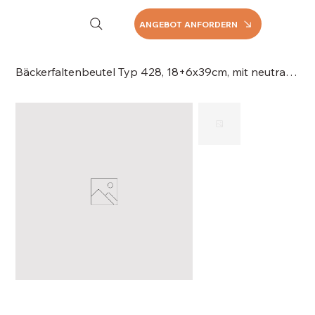
ANGEBOT ANFORDERN
Bäckerfaltenbeutel Typ 428, 18+6x39cm, mit neutralem Druck Kraftpapier, 043-428B