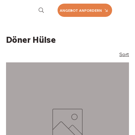
ANGEBOT ANFORDERN
Döner Hülse
Sort